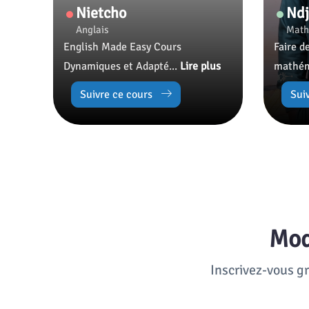
Nietcho
Ndj
Anglais
Math
English Made Easy Cours
Faire d
Dynamiques et Adapté...
Lire plus
mathém
Suivre ce cours
Sui
M
Inscrivez-vous g