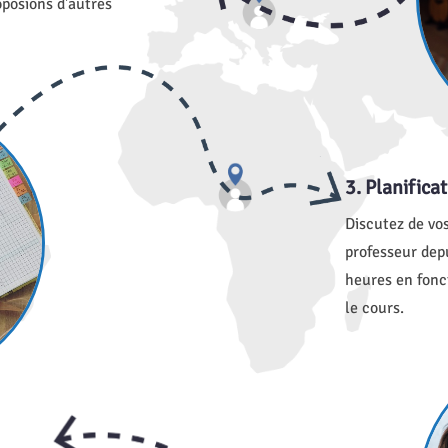
posions d'autres
3. Planifica
Discutez de vos
professeur depu
heures en fonct
le cours.