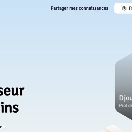
Partager mes connaissances
F
seur
ins
el !