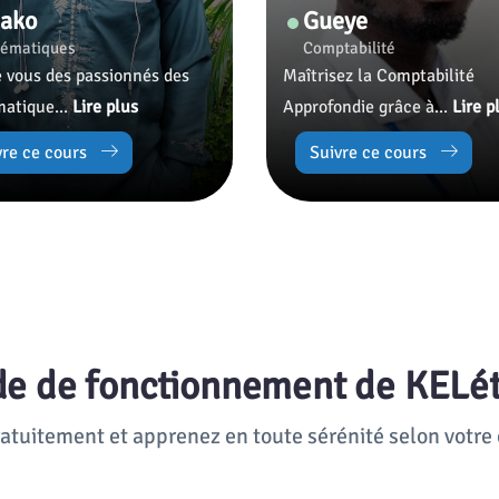
ako
Gueye
ématiques
Comptabilité
e vous des passionnés des
Maîtrisez la Comptabilité
atique...
Lire plus
Approfondie grâce à...
Lire p
vre ce cours
Suivre ce cours
ode de fonctionnement de KELé
ratuitement et apprenez en toute sérénité selon votre